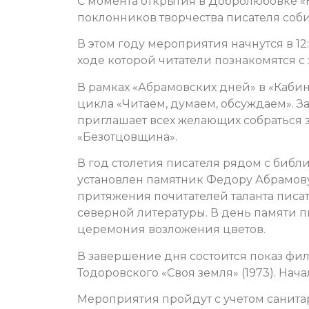
С момента открытия в Добролюбовке «
поклонников творчества писателя соби
В этом году мероприятия начнутся в 12
ходе которой читатели познакомятся с
В рамках «Абрамовских дней» в «Каби
цикла «Читаем, думаем, обсуждаем». За
приглашает всех желающих собраться 
«Безотцовщина».
В год столетия писателя рядом с библ
установлен памятник Федору Абрамову
притяжения почитателей таланта писа
северной литературы. В день памяти пи
церемония возложения цветов.
В завершение дня состоится показ фи
Тодоровского «Своя земля» (1973). Начал
Мероприятия пройдут с учетом санита