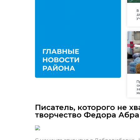
В
д
у
П
с
з
м
Писатель, которого не х
творчество Федора Абр