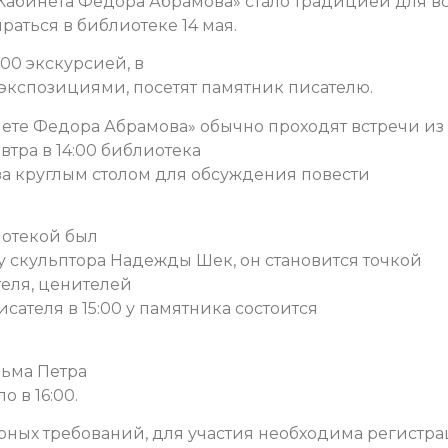
Кабинета Федора Абрамова» стало традицией для в
раться в библиотеке 14 мая.
:00 экскурсией, в
 экспозициями, посетят памятник писателю.
нете Федора Абрамова» обычно проходят встречи из
втра в 14:00 библиотека
за круглым столом для обсуждения повести
иотекой был
 скульптора Надежды Шек, он становится точкой
теля, ценителей
сателя в 15:00 у памятника состоится
льма Петра
о в 16:00.
рных требований, для участия необходима регистр