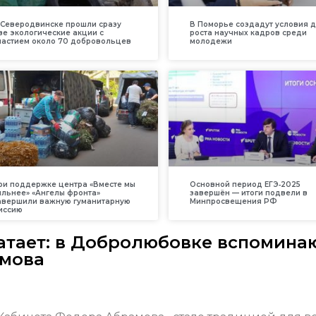
 Северодвинске прошли сразу
В Поморье создадут условия 
ве экологические акции с
роста научных кадров среди
частием около 70 добровольцев
молодежи
ри поддержке центра «Вместе мы
Основной период ЕГЭ‑2025
ильнее» «Ангелы фронта»
завершён — итоги подвели в
авершили важную гуманитарную
Минпросвещения РФ
иссию
ватает: в Добролюбовке вспомина
амова