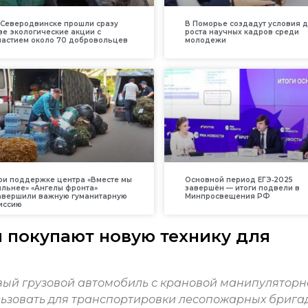
 Северодвинске прошли сразу
В Поморье создадут условия 
ве экологические акции с
роста научных кадров среди
частием около 70 добровольцев
молодежи
ри поддержке центра «Вместе мы
Основной период ЕГЭ‑2025
ильнее» «Ангелы фронта»
завершён — итоги подвели в
авершили важную гуманитарную
Минпросвещения РФ
иссию
 покупают новую технику для
ый грузовой автомобиль с крановой манипуляторн
льзовать для транспортировки лесопожарных бригад