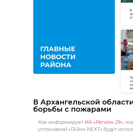
В
д
у
П
с
з
м
В Архангельской области
борьбы с пожарами
Как информирует
ИА «Регион 29»,
нов
установкой «ГАЗон NEXT» будут испо