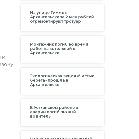
На улице Тимме в
Архангельске за 2 млн рублей
отремонтируют тротуар
Монтажник погиб во время
работ на котельной в
Архангельске
чти
зону.
Экологическая акция «Чистые
берега» прошла в
Архангельске
В Устьянском районе в
аварии погиб пьяный
водитель