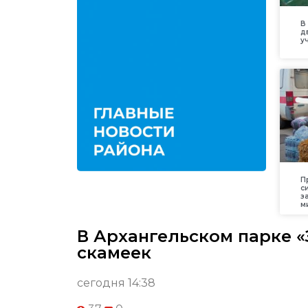
В
д
у
П
с
з
м
В Архангельском парке 
скамеек
сегодня 14:38