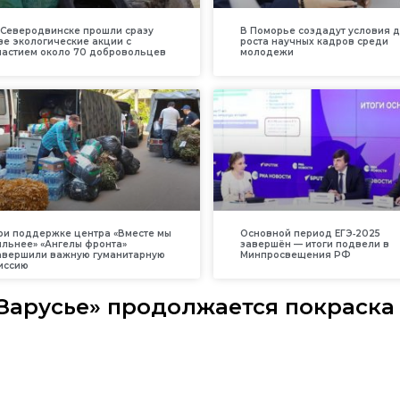
 Северодвинске прошли сразу
В Поморье создадут условия 
ве экологические акции с
роста научных кадров среди
частием около 70 добровольцев
молодежи
ри поддержке центра «Вместе мы
Основной период ЕГЭ‑2025
ильнее» «Ангелы фронта»
завершён — итоги подвели в
авершили важную гуманитарную
Минпросвещения РФ
иссию
«Зарусье» продолжается покраска