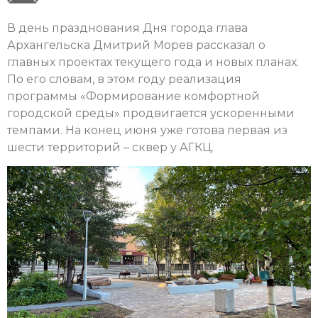
В день празднования Дня города глава
Архангельска Дмитрий Морев рассказал о
главных проектах текущего года и новых планах.
По его словам, в этом году реализация
программы «Формирование комфортной
городской среды» продвигается ускоренными
темпами. На конец июня уже готова первая из
шести территорий – сквер у АГКЦ.