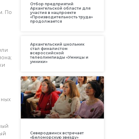
Отбор предприятий
Архангельской области для
м. По
участия в нацпроекте
«Производительность труда»
продолжается
Архангельский школьник
стал финалистом
ели
всероссийской
йона;
телеолимпиады «Умницы и
умники»
ки
нных
ный
вый
Северодвинск встречает
«Беломорскую звезду»