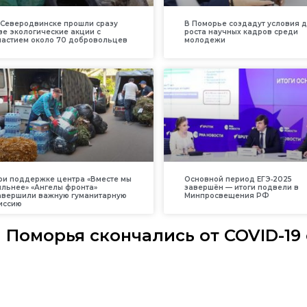
 Северодвинске прошли сразу
В Поморье создадут условия 
ве экологические акции с
роста научных кадров среди
частием около 70 добровольцев
молодежи
ри поддержке центра «Вместе мы
Основной период ЕГЭ‑2025
ильнее» «Ангелы фронта»
завершён — итоги подвели в
авершили важную гуманитарную
Минпросвещения РФ
иссию
 Поморья скончались от COVID-19 