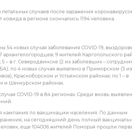
 летальных случаев после заражения коронавирусо
т ковида в регионе скончались 1194 человека.
ы 54 новых случая заболевания COVID-19, выздоров
17 архангелогородцев; 9 жителей Каргопольского ра
 5 – в г. Северодвинске (2 из заболевших – сотрудни
); по 4 новых случая выявлено в Приморском (3 из
ов), Красноборском и Устьянском районах; по 1 – в
м и Шенкурском районах.
случая COVID-19 в 84 регионах. Среди вновь выявле
ений.
ся кампания по вакцинации населения. По данным
хранения, на сегодняшний день полный вакциналь
1 человек, еще 104006 жителей Поморья прошли пер