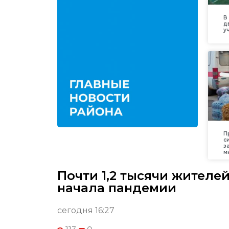
В
д
у
П
с
з
м
Почти 1,2 тысячи жителей
начала пандемии
сегодня 16:27