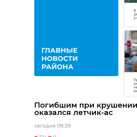
В
д
у
П
с
з
м
Погибшим при крушении 
оказался летчик-ас
сегодня 08:39