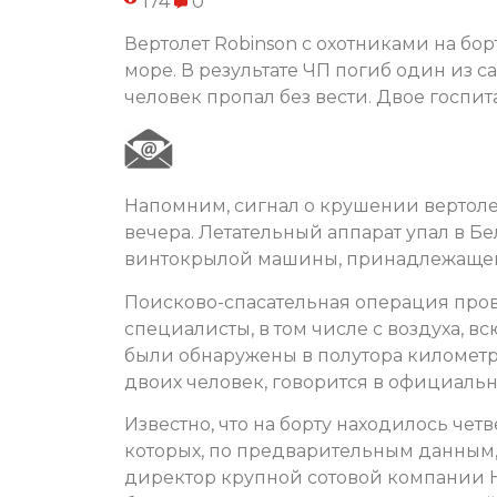
174
0
Вертолет Robinson с охотниками на бо
море. В результате ЧП погиб один из 
человек пропал без вести. Двое госпи
Напомним, сигнал о крушении вертолет
вечера. Летательный аппарат упал в Б
винтокрылой машины, принадлежащей
Поисково-спасательная операция пров
специалисты, в том числе с воздуха, 
были обнаружены в полутора километра
двоих человек, говорится в официаль
Известно, что на борту находилось четв
которых, по предварительным данным
директор крупной сотовой компании Н