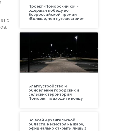
,
Проект «Поморский коч»
одержал победу во
Всероссийской премии
«Больше, чем путешествие»
ет о
ов.
Благоустройство и
обновление городских и
сельских территорий
Поморья подходит к концу
Во всей Архангельской
области, несмотря на жару,
официально открыты лишь 3