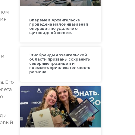
елом
дин
Впервые в Архангельске
проведена малоинвазивная
операция по удалению
щитовидной железы
Этнобренды Архангельской
ти
области призваны сохранить
северные традиции и
повысить привлекательность
региона
. Его
олёта
ко
еди
совый