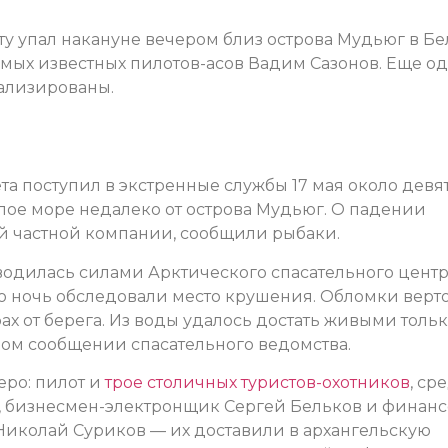
рту упал накануне вечером близ острова Мудьюг в Б
самых известных пилотов-асов Вадим Сазонов. Еще о
тализированы.
а поступил в экстренные службы 17 мая около девя
елое море недалеко от острова Мудьюг. О падении
 частной компании, сообщили рыбаки.
одилась силами Арктического спасательного центра
всю ночь обследовали место крушения. Обломки верт
х от берега. Из воды удалось достать живыми толь
ном сообщении спасательного ведомства.
еро: пилот и
трое столичных туристов-охотников
, ср
, бизнесмен-электронщик Сергей Бельков и финан
иколай Суриков — их доставили в архангельскую