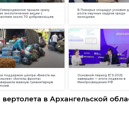
 Северодвинске прошли сразу
В Поморье создадут условия 
ве экологические акции с
роста научных кадров среди
частием около 70 добровольцев
молодежи
ри поддержке центра «Вместе мы
Основной период ЕГЭ‑2025
ильнее» «Ангелы фронта»
завершён — итоги подвели в
авершили важную гуманитарную
Минпросвещения РФ
иссию
вертолета в Архангельской обла