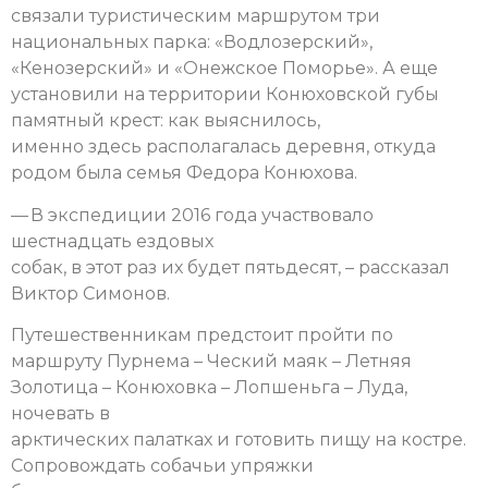
связали туристическим маршрутом три
национальных парка: «Водлозерский»,
«Кенозерский» и «Онежское Поморье». А еще
установили на территории Конюховской губы
памятный крест: как выяснилось,
именно здесь располагалась деревня, откуда
родом была семья Федора Конюхова.
— В экспедиции 2016 года участвовало
шестнадцать ездовых
собак, в этот раз их будет пятьдесят, – рассказал
Виктор Симонов.
Путешественникам предстоит пройти по
маршруту Пурнема – Ческий маяк – Летняя
Золотица – Конюховка – Лопшеньга – Луда,
ночевать в
арктических палатках и готовить пищу на костре.
Сопровождать собачьи упряжки