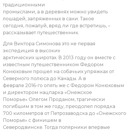
традиционными
промыслами, а в деревнях можно увидеть
лошадей, запряженных в сани. Такое
сегодня, пожалуй, вряд ли где встретишь, –
рассказывает путешественник.
Для Виктора Симонова это не первая
экспедиция в высоких
арктических широтах. В 2013 году он вместе с
известным путешественником Федором
Конюховым прошел на собачьих упряжках от
Северного полюса до Канады. А в
феврале 2016-го опять же с Федором Конюховым
и директором нацпарка «Онежское
Поморье» Олегом Проданом, трагически
погибшим в том же году, преодолел порядка
700 километров от Петрозаводска до «Онежского
Поморья» с финишем в
Северодвинске. Тогда полярники впервые