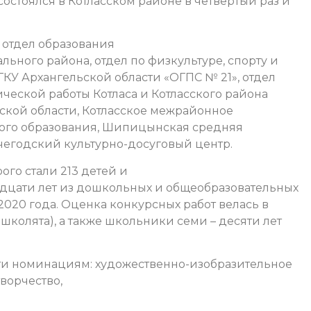
остоялся в Котласском районе в четвертый раз и
 отдел образования
ного района, отдел по физкультуре, спорту и
У Архангельской области «ОГПС № 21», отдел
ческой работы Котласа и Котласского района
ской области, Котласское межрайонное
ого образования, Шипицынская средняя
егодский культурно-досуговый центр.
ого стали 213 детей и
надцати лет из дошкольных и общеобразовательных
2020 года. Оценка конкурсных работ велась в
дошколята), а также школьники семи – десяти лет
яти номинациям: художественно-изобразительное
ворчество,