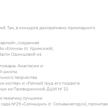
й. Так, в конкурсе декоративно-прикладного
арный», созданная
 «Елочка» (п. Удимский);
» Насти Одинцовой из
 пожара» Анастасии и
й школы.
льного творчества
и костер» и «Ратный труд его подвига
рчук из Приводинской ДШИ № 32.
ую тематику лучшими
 сада №29 «Солнышко» (г. Сольвычегодск), прочита