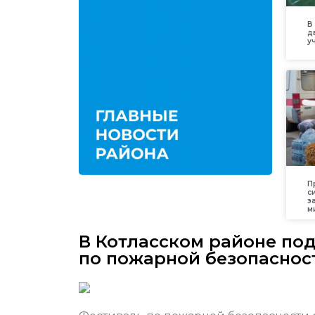
В
д
у
П
с
з
м
В Котласском районе по
по пожарной безопаснос