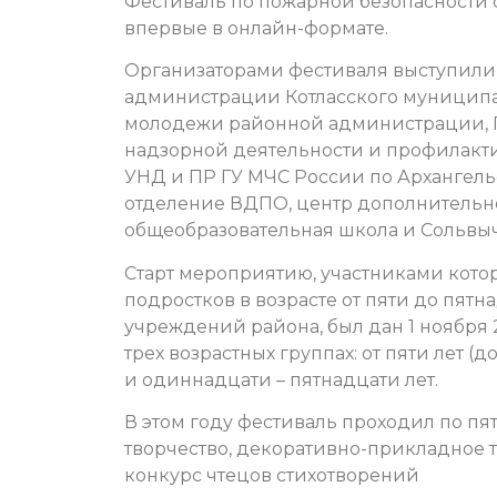
Фестиваль по пожарной безопасности с
впервые в онлайн-формате.
Организаторами фестиваля выступили
администрации Котласского муниципаль
молодежи районной администрации, ГК
надзорной деятельности и профилакти
УНД и ПР ГУ МЧС России по Архангель
отделение ВДПО, центр дополнительн
общеобразовательная школа и Сольвыч
Старт мероприятию, участниками котор
подростков в возрасте от пяти до пят
учреждений района, был дан 1 ноября 
трех возрастных группах: от пяти лет (
и одиннадцати – пятнадцати лет.
В этом году фестиваль проходил по п
творчество, декоративно-прикладное т
конкурс чтецов стихотворений