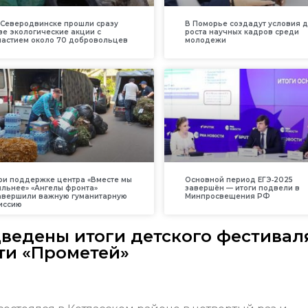
 Северодвинске прошли сразу
В Поморье создадут условия 
ве экологические акции с
роста научных кадров среди
частием около 70 добровольцев
молодежи
ри поддержке центра «Вместе мы
Основной период ЕГЭ‑2025
ильнее» «Ангелы фронта»
завершён — итоги подвели в
авершили важную гуманитарную
Минпросвещения РФ
иссию
дведены итоги детского фестивал
ти «Прометей»