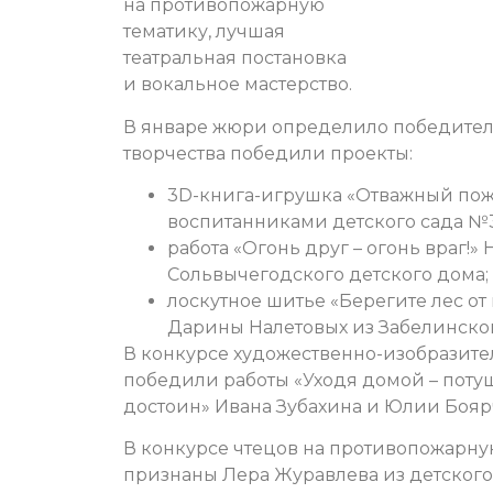
на противопожарную
тематику, лучшая
театральная постановка
и вокальное мастерство.
В январе жюри определило победителе
творчества победили проекты:
3D-книга-игрушка «Отважный пож
воспитанниками детского сада №34
работа «Огонь друг – огонь враг!
Сольвычегодского детского дома;
лоскутное шитье «Берегите лес от
Дарины Налетовых из Забелинско
В конкурсе художественно-изобразите
победили работы «Уходя домой – потуш
достоин» Ивана Зубахина и Юлии Боя
В конкурсе чтецов на противопожарн
признаны Лера Журавлева из детского