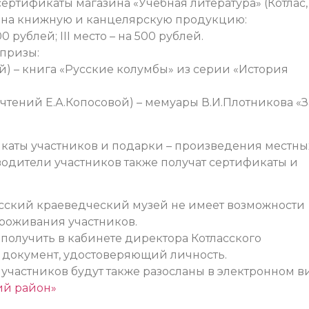
ртификаты магазина «Учебная литература» (Котлас, 
7) на книжную и канцелярскую продукцию:
00 рублей; III место – на 500 рублей.
 призы:
й) – книга «Русские колумбы» из серии «История
 чтений Е.А.Копосовой) – мемуары В.И.Плотникова «З
икаты участников и подарки – произведения местны
водители участников также получат сертификаты и
асский краеведческий музей не имеет возможности
проживания участников.
получить в кабинете директора Котласского
ь документ, удостоверяющий личность.
частников будут также разосланы в электронном ви
ий район»