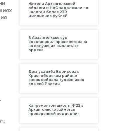
ии
Жители Архангельской
области и НАО задолжали по
ниях
налогам более 230
миллионов рублей
ния
В Архангельске суд
восстановил право ветерана
на получение выплаты за
ордена
Дом-усадьба Борисова в
Красноборском районе
вновь собрала художников
со всей России
-
Капремонтом школы №22 в
Архангельске займется
проверенный подрядчик
т».