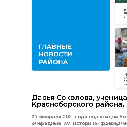
В
д
у
П
с
з
м
Дарья Соколова, учениц
Красноборского района,
27 февраля 2021 года под эгидой К
очередные, XVI историко-краеведч