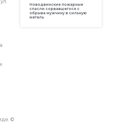
ул.
Новодвинские пожарные
спасли сорвавшегося с
обрыва мужчину в сильную
метель
а
х
де. ©