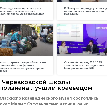
 Северодвинске прошли сразу
В Поморье создадут условия 
ве экологические акции с
роста научных кадров среди
частием около 70 добровольцев
молодежи
ри поддержке центра «Вместе мы
Основной период ЕГЭ‑2025
ильнее» «Ангелы фронта»
завершён — итоги подвели в
авершили важную гуманитарную
Минпросвещения РФ
иссию
а Черевковской школы
 признана лучшим краеведом
отласского краеведческого музея состоялись
еские Малые Стефановские чтения юных