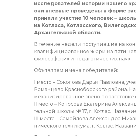
исследователей истории нашего кра
они впервые проведены в форме зао
приняли участие 10 человек – шко
из Котласа, Котласского, Вилегодск
Архангельской области.
В течение недели поступившие на кон
квалифицированное жюри из пяти чело
философских и педагогических наук.
Объявляем имена победителей:
I место – Соколова Дарья Павловна, уч
Романцево Красноборского района. На
механизированное звено по заготовке с
II место – Копосова Екатерина Алексан
тельной школы № 17, г. Котлас. Названи
III место – Самойлова Александра Миха
нического техникума, г. Котлас. Назва