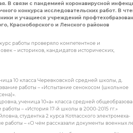
я. В связи с пандемией коронавирусной инфекц
чного конкурса исследовательских работ. В чте
льники и учащиеся учреждений профтехобразова
ого, Красноборского и Ленского районов
курс работы проверяло компетентное и
век – историков, кандидатов исторических,
еница 10 класса Черевковской средней школы, д.
звание работы – «Испытание сенокосом (школьное
ена)».
дровна, ученица 10«а» класса средней общеобразова
е работы – «История 17-й школы в 2000-2015 гг.»
йловна, студентка 2 курса Котласского электромеха-
ние работы – «О чём рассказали документы военных ле