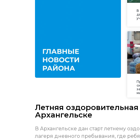
В
д
у
П
с
з
м
Летняя оздоровительная
Архангельске
В Архангельске дан старт летнему озд
лагеря дневного пребывания, где ребя