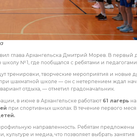
ва
вил глава Архангельска Дмитрий Морев. В первый 
 школу № 1, где пообщался с ребятами и педагогами
дут тренировки, творческие мероприятия и новые д
 при шахматной школе — он с нетерпением ждал нач
 вариант отдыха, — отметил градоначальник.
ции, в июне в Архангельске работают
61 лагерь
на
рей
при спортивных школах. В течение первого мес
детей.
профильную направленность. Ребятам предложены
и, культуре и медиа, что позволяет выбрать занятия