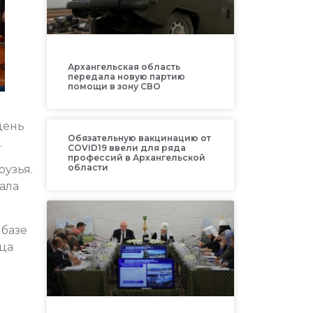
Архангельская область
передала новую партию
помощи в зону СВО
день
Обязательную вакцинацию от
.
COVID19 ввели для ряда
профессий в Архангельской
области
рузья.
ала
 базе
яца