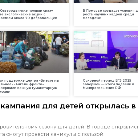
 Северодвинске прошли сразу
В Поморье создадут условия 
ве экологические акции с
роста научных кадров среди
частием около 70 добровольцев
молодежи
ри поддержке центра «Вместе мы
Основной период ЕГЭ‑2025
ильнее» «Ангелы фронта»
завершён — итоги подвели в
авершили важную гуманитарную
Минпросвещения РФ
иссию
 кампания для детей открылась в
оровительному сезону для детей. В городе открылис
та смогут провести каникулы с пользой.