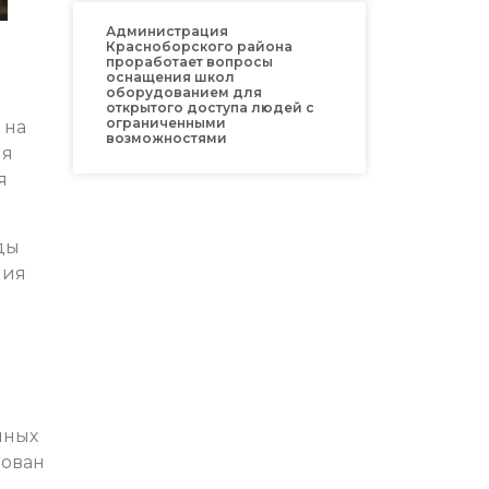
Администрация
Красноборского района
проработает вопросы
оснащения школ
оборудованием для
открытого доступа людей с
ограниченными
 на
возможностями
ия
я
ды
ния
пных
рован