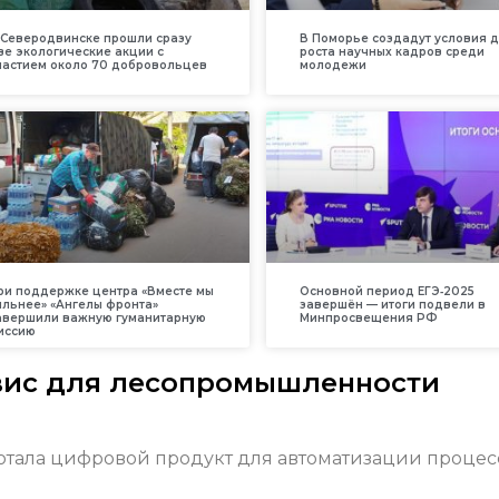
 Северодвинске прошли сразу
В Поморье создадут условия 
ве экологические акции с
роста научных кадров среди
частием около 70 добровольцев
молодежи
ри поддержке центра «Вместе мы
Основной период ЕГЭ‑2025
ильнее» «Ангелы фронта»
завершён — итоги подвели в
авершили важную гуманитарную
Минпросвещения РФ
иссию
вис для лесопромышленности
отала цифровой продукт для автоматизации процес