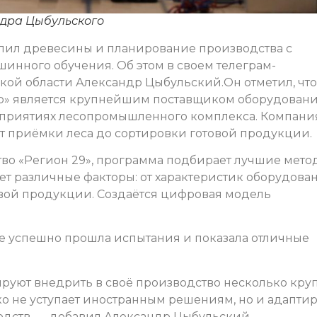
ндра Цыбульского
спил древесины и планирование производства с
нного обучения. Об этом в своем телеграм-
кой области Александр Цыбульский.Он отметил, что
р» является крупнейшим поставщиком оборудован
дприятиях лесопромышленного комплекса. Компани
от приёмки леса до сортировки готовой продукции.
во «Регион 29», программа подбирает лучшие мето
ет различные факторы: от характеристик оборудова
товой продукции. Создаётся цифровая модель
же успешно прошла испытания и показала отличные
руют внедрить в своё производство несколько кру
ко не уступает иностранным решениям, но и адапти
одств, — добавил Александр Цыбульский.