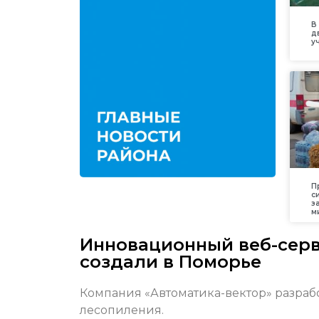
В
д
у
П
с
з
м
Инновационный веб-сер
создали в Поморье
Компания «Автоматика-вектор» разраб
лесопиления.