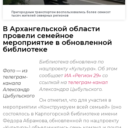
Пригородным транспортом воспользовались более семисот
тысяч жителей северных регионов
В Архангельской области
провели семейное
мероприятие в обновленной
библиотеке
Библиотека обновлена по
нацпроекту «Культура». Об этом
Фото — из
сообщает
ИА «Регион 29»
со
телеграм-
ссылкой на
телеграм-канал
канала
Александра Цыбульского.
Александр
Цыбульского
Он отметил, что для участия в
мероприятии «Конструируем всей семьей» (оно
состоялось в Карпогорской библиотеке имени
Фёдора Абрамова, обновленной по нацпроекту
«Культура») объединились семь команд и почти