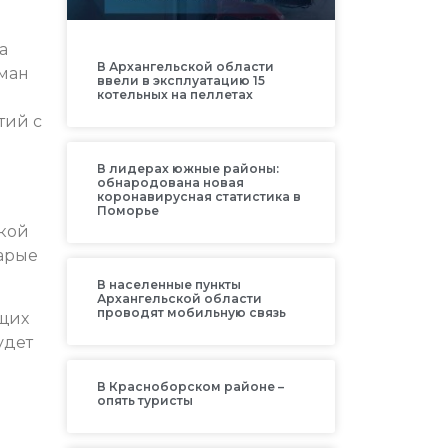
а
В Архангельской области
оман
ввели в эксплуатацию 15
котельных на пеллетах
тий с
В лидерах южные районы:
е
обнародована новая
коронавирусная статистика в
Поморье
акой
тарые
В населенные пункты
Архангельской области
проводят мобильную связь
ющих
удет
В Красноборском районе –
опять туристы