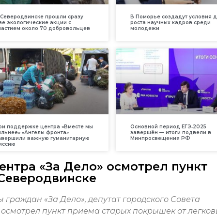
 Северодвинске прошли сразу
В Поморье создадут условия 
ве экологические акции с
роста научных кадров среди
частием около 70 добровольцев
молодежи
ри поддержке центра «Вместе мы
Основной период ЕГЭ‑2025
ильнее» «Ангелы фронта»
завершён — итоги подвели в
авершили важную гуманитарную
Минпросвещения РФ
иссию
ентра «За Дело» осмотрел пункт
 Северодвинске
 граждан «За Дело», депутат городского Совета
осмотрел пункт приема старых покрышек от легков