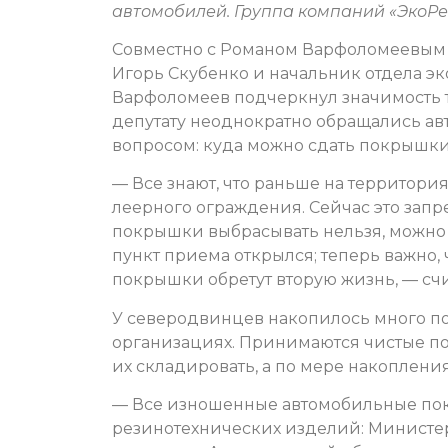
автомобилей. Группа компаний «ЭкоРе
Совместно с Романом Варфоломеевым н
Игорь Скубенко и начальник отдела э
Варфоломеев подчеркнул значимость т
депутату неоднократно обращались а
вопросом: куда можно сдать покрышк
— Все знают, что раньше на территори
леерного ограждения. Сейчас это зап
покрышки выбрасывать нельзя, можно т
пункт приема открылся; теперь важно, 
покрышки обретут вторую жизнь, — сч
У северодвинцев накопилось много по
организациях. Принимаются чистые по
их складировать, а по мере накопления
— Все изношенные автомобильные пок
резинотехнических изделий: Министе