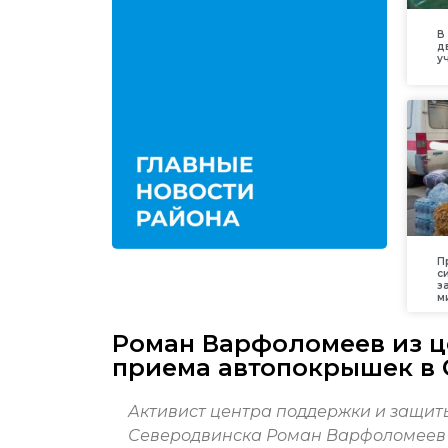
В
д
у
П
с
з
м
Роман Варфоломеев из ц
приема автопокрышек в
Активист центра поддержки и защиты
Северодвинска Роман Варфоломеев 