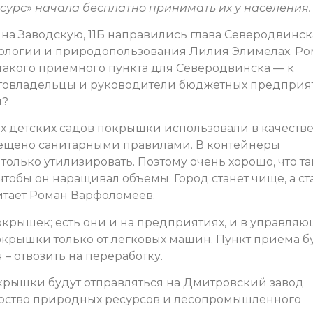
сурс» начала бесплатно принимать их у населения.
а Заводскую, 11Б направились глава Северодвинск
кологии и природопользования Лилия Элимелах. Р
акого приемного пункта для Северодвинска — к
втовладельцы и руководители бюджетных предприя
и?
ях детских садов покрышки использовали в качеств
рещено санитарными правилами. В контейнеры
олько утилизировать. Поэтому очень хорошо, что т
чтобы он наращивал объемы. Город станет чище, а с
итает Роман Варфоломеев.
крышек; есть они и на предприятиях, и в управля
крышки только от легковых машин. Пункт приема б
 – отвозить на переработку.
рышки будут отправляться на Дмитровский завод
рство природных ресурсов и лесопромышленного