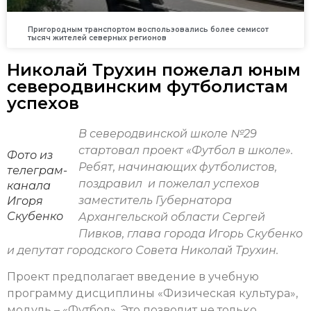
Пригородным транспортом воспользовались более семисот
тысяч жителей северных регионов
Николай Трухин пожелал юным
северодвинским футболистам
успехов
В северодвинской школе №29
стартовал проект «Футбол в школе».
Фото из
Ребят, начинающих футболистов,
телеграм-
поздравил и пожелал успехов
канала
заместитель Губернатора
Игоря
Скубенко
Архангельской области Сергей
Пивков, глава города Игорь Скубенко
и депутат городского Совета Николай Трухин.
Проект предполагает введение в учебную
программу дисциплины «Физическая культура»,
модуль – «Футбол». Это позволит не только