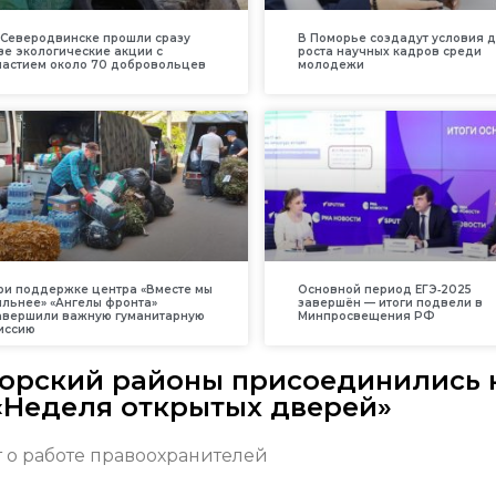
 Северодвинске прошли сразу
В Поморье создадут условия 
ве экологические акции с
роста научных кадров среди
частием около 70 добровольцев
молодежи
ри поддержке центра «Вместе мы
Основной период ЕГЭ‑2025
ильнее» «Ангелы фронта»
завершён — итоги подвели в
авершили важную гуманитарную
Минпросвещения РФ
иссию
орский районы присоединились 
«Неделя открытых дверей»
 о работе правоохранителей