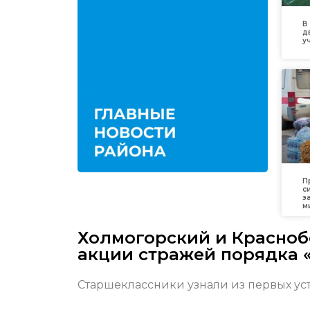
В
д
у
П
с
з
м
Холмогорский и Красноб
акции стражей порядка 
Старшеклассники узнали из первых уст