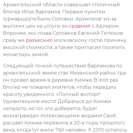
Архангельской области совершает столичный
блогер Илья Варламов. Первым пунктом
турмаршрута были Соловки. Архипелаг из-за
высоких цен на услуги он
сравнил
с Адлером.
Впрочем, экс-глава Соловков Евгений Тютюков
сразу же
разъяснил
московскому гостю причину
высокой стоимости, а также пригласил посетить
монастырь зимой.
Следующей точкой путешествия Варламова по
архангельской земле стал Мезенский район, где
он провел время в деревне Кимжа. В этот раз
блогер не пожалел эпитетов, чтобы передать
красоту увиденного. «Полный восторг!
Удивительное место! Добраться до Кимжи
непросто, но тот, кто доберется, будет
вознагражден потрясающими видами! Свой
расцвет Кимжа пережила в 20-е годы прошлого
века, когда тут жили 760 человек. К 2010 осталось