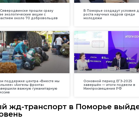
 Северодвинске прошли сразу
В Поморье создадут условия 
ве экологические акции с
роста научных кадров среди
частием около 70 добровольцев
молодежи
ри поддержке центра «Вместе мы
Основной период ЕГЭ‑2025
ильнее» «Ангелы фронта»
завершён — итоги подвели в
авершили важную гуманитарную
Минпросвещения РФ
иссию
ый жд-транспорт в Поморье выйд
овень