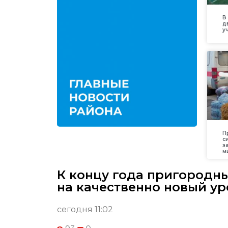
В
д
у
П
с
з
м
К концу года пригородн
на качественно новый ур
сегодня 11:02